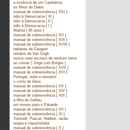
a essência de um Capitalista
os filhos do Diabo
manual de sobrevivência
[ XXI ]
ódio à Democracia
[ III ]
ódio à Democracia
[ II ]
ódio à Democracia
[ I ]
Warhol
[ 85 anos ]
manual de sobrevivência
[ XX ]
manual de sobrevivência
[ XIX ]
manual de sobrevivência
[ XVIII ]
taitianas de Gauguin
retratos de Van Gogh
nunca serei escravo de nenhum terror
as coisas
[ Jorge Luis Borges ]
manual de sobrevivência
[ XVII ]
manual de sobrevivência
[ XVI ]
Portugal, noite e nevoeiro
o corno de Deus
manual de sobrevivência
[ XV ]
manual de sobrevivência
[ XIV ]
manual de sobrevivência
[ XIII ]
a filha de Galileu
um museu para o Eduardo
manual de sobrevivência
[ XII ]
manual de sobrevivência
[ XI ]
Torricelli, Pascal, Hobbes, razão,
utopia e claustrofobia
manual de sobrevivência
[ X ]