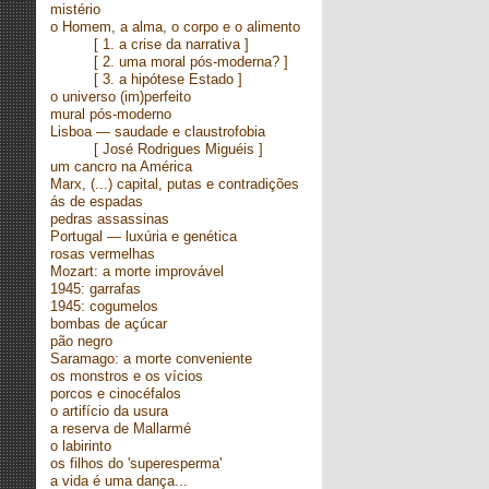
mistério
o Homem, a alma, o corpo e o alimento
[
1. a crise da narrativa
]
[
2. uma moral pós-moderna?
]
[
3. a hipótese Estado
]
o universo (im)perfeito
mural pós-moderno
Lisboa — saudade e claustrofobia
[ José Rodrigues Miguéis ]
um cancro na América
Marx, (...) capital, putas e contradições
ás de espadas
pedras assassinas
Portugal — luxúria e genética
rosas vermelhas
Mozart: a morte improvável
1945: garrafas
1945: cogumelos
bombas de açúcar
pão negro
Saramago: a morte conveniente
os monstros e os vícios
porcos e cinocéfalos
o artifício da usura
a reserva de Mallarmé
o labirinto
os filhos do 'superesperma'
a vida é uma dança...