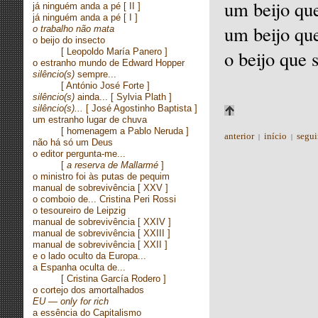
um beijo que
já ninguém anda a pé
[ II ]
já ninguém anda a pé
[ I ]
um beijo que
o trabalho não mata
o beijo do insecto
[ Leopoldo María Panero ]
o beijo que 
o estranho mundo de Edward Hopper
silêncio(s)
sempre...
[ António José Forte ]
silêncio(s)
ainda...
[ Sylvia Plath ]
silêncio(s)...
[ José Agostinho Baptista ]
um estranho lugar de chuva
[ homenagem a Pablo Neruda ]
anterior
início
segui
|
|
não há só um Deus
o editor pergunta-me...
[
a reserva de Mallarmé
]
o ministro foi às putas de pequim
manual de sobrevivência
[ XXV ]
o comboio de... Cristina Peri Rossi
o tesoureiro de Leipzig
manual de sobrevivência
[ XXIV ]
manual de sobrevivência
[ XXIII ]
manual de sobrevivência
[ XXII ]
e o lado oculto da Europa...
a Espanha oculta de...
[
Cristina García Rodero ]
o cortejo dos amortalhados
EU — only for rich
a essência do Capitalismo