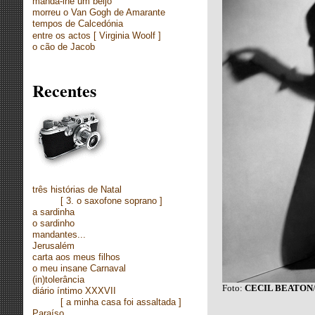
manda-lhe um beijo
morreu o Van Gogh de Amarante
tempos de Calcedónia
entre os actos
[
Virginia Woolf ]
o cão de Jacob
Recentes
três histórias de Natal
[
3. o saxofone soprano ]
a sardinha
o sardinho
mandantes...
Jerusalém
carta aos meus filhos
o meu insane Carnaval
(in)tolerância
Foto:
CECIL BEATON
diário íntimo XXXVII
[
a minha casa foi assaltada ]
Paraíso