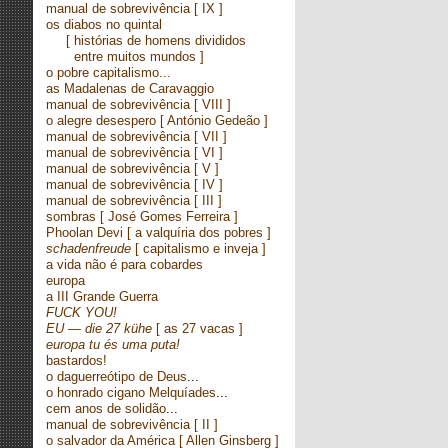
manual de sobrevivência
[ IX ]
os diabos no quintal
[ histórias de homens divididos
entre muitos mundos ]
o pobre capitalismo...
as Madalenas de Caravaggio
manual de sobrevivência
[ VIII ]
o alegre desespero
[ António Gedeão ]
manual de sobrevivência
[ VII ]
manual de sobrevivência
[ VI ]
manual de sobrevivência
[ V ]
manual de sobrevivência
[ IV ]
manual de sobrevivência
[ III ]
sombras
[ José Gomes Ferreira ]
Phoolan Devi
[ a valquíria dos pobres ]
schadenfreude
[ capitalismo e inveja ]
a vida não é para cobardes
europa
a III Grande Guerra
FUCK YOU!
EU — die 27 kühe
[ as 27 vacas ]
europa tu és uma puta!
bastardos!
o daguerreótipo de Deus
...
o honrado cigano Melquíades
...
cem anos de solidão
...
manual de sobrevivência
[ II ]
o salvador da América
[ Allen Ginsberg ]