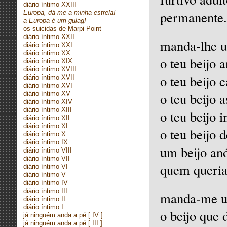
diário íntimo XXIII
permanente.
Europa, dá-me a minha estrela!
a Europa é um gulag!
os suicidas de Marpi Point
diário íntimo XXII
manda-lhe u
diário íntimo XXI
diário íntimo XX
o teu beijo 
diário íntimo XIX
diário íntimo XVIII
o teu beijo 
diário íntimo XVII
diário íntimo XVI
diário íntimo XV
o teu beijo 
diário íntimo XIV
diário íntimo XIII
o teu beijo 
diário íntimo XII
diário íntimo XI
o teu beijo d
diário íntimo X
diário íntimo IX
um beijo an
diário íntimo VIII
diário íntimo VII
quem queria 
diário íntimo VI
diário íntimo V
diário íntimo IV
diário íntimo III
manda-me u
diário íntimo II
diário íntimo I
o beijo que 
já ninguém anda a pé
[ IV ]
já ninguém anda a pé
[ III ]