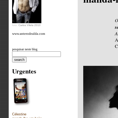
O
foto:
Carlos Vilela 2010
s
A
www.anterodealda.com
A
C
pesquisar neste blog
Urgentes
Célestine