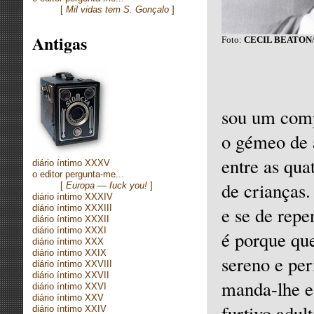
[
Mil vidas tem S. Gonçalo
]
Antigas
Foto:
CECIL BEATON
sou um comp
o gémeo de 
entre as qua
diário íntimo XXXV
o editor pergunta-me...
de crianças.
[
Europa — fuck you!
]
diário íntimo XXXIV
diário íntimo XXXIII
e se de repe
diário íntimo XXXII
diário íntimo XXXI
é porque que
diário íntimo XXX
diário íntimo XXIX
sereno e pe
diário íntimo XXVIII
diário íntimo XXVII
manda-lhe e
diário íntimo XXVI
diário íntimo XXV
furtivo adul
diário íntimo XXIV