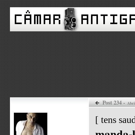
Post 234 -
Abril
[ tens sau
manda-l