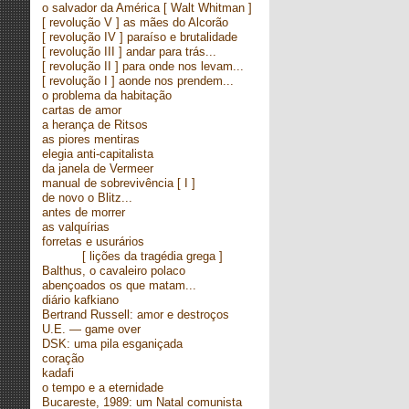
o salvador da América
[ Walt Whitman ]
[ revolução V ] as mães do Alcorão
[ revolução IV ] paraíso e brutalidade
[ revolução III ] andar para trás...
[ revolução II ] para onde nos levam...
[ revolução I ] aonde nos prendem...
o problema da habitação
cartas de amor
a herança de Ritsos
as piores mentiras
elegia anti-capitalista
da janela de Vermeer
manual de sobrevivência
[ I ]
de novo o Blitz...
antes de morrer
as valquírias
forretas e usurários
[ lições da tragédia grega ]
Balthus, o cavaleiro polaco
abençoados os que matam...
diário kafkiano
Bertrand Russell: amor e destroços
U.E. — game over
DSK: uma pila esganiçada
coração
kadafi
o tempo e a eternidade
Bucareste, 1989: um Natal comunista