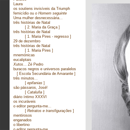
Laura
os soutiens invisíveis da Triumph
femicídio ou
o Homem seguinte
Uma mulher desnecessária...
três histórias de Natal
[
2. Maria da Graça ]
três histórias de Natal
[
1. Maria Pires - regresso ]
29 de dezembro
três histórias de Natal
[
1. Maria Pires ]
mnemónicas
eucaliptais
Xutos
... Zé Pedro
buracos negros e universos paralelos
[
Escola Secundária de Amarante ]
três minutos...
[
epifanias
]
são pássaros, José!
[
Cataluña
]
diário íntimo XXXVI
os incuráveis
o editor pergunta-me...
[
Retratos e transfigurações
]
mentirosos
enganados
o libertino
o editor pergunta-me...