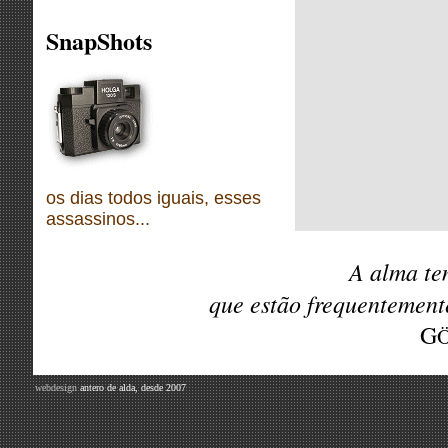
SnapShots
os dias todos iguais, esses
assassinos...
A alma te
que estão frequentemen
G
webdesign
antero de alda, desde 2007