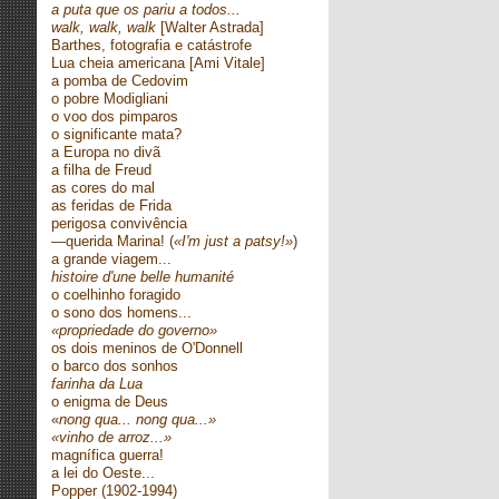
a puta que os pariu a todos...
walk, walk, walk
[Walter Astrada]
Barthes, fotografia e catástrofe
Lua cheia americana [Ami Vitale]
a pomba de Cedovim
o pobre Modigliani
o voo dos pimparos
o significante mata?
a Europa no divã
a filha de Freud
as cores do mal
as feridas de Frida
perigosa convivência
—querida Marina! (
«I'm just a patsy!»
)
a grande viagem...
histoire d'une belle humanité
o coelhinho foragido
o sono dos homens...
«propriedade do governo»
os dois meninos de O'Donnell
o barco dos sonhos
farinha da Lua
o enigma de Deus
«
nong qua... nong qua...»
«vinho de arroz...»
magnífica guerra!
a lei do Oeste...
Popper (1902-1994)