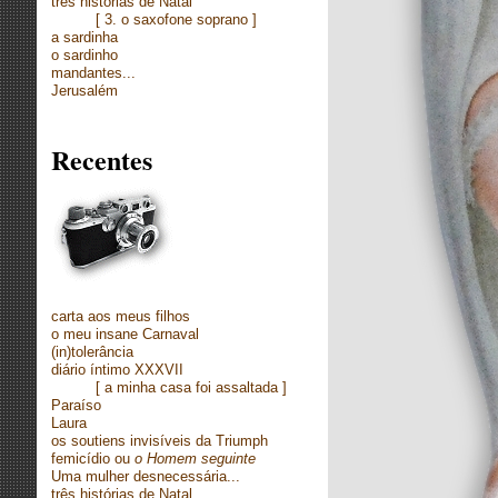
três histórias de Natal
[
3. o saxofone soprano ]
a sardinha
o sardinho
mandantes...
Jerusalém
Recentes
carta aos meus filhos
o meu insane Carnaval
(in)tolerância
diário íntimo XXXVII
[
a minha casa foi assaltada ]
Paraíso
Laura
os soutiens invisíveis da Triumph
femicídio ou
o Homem seguinte
Uma mulher desnecessária...
três histórias de Natal