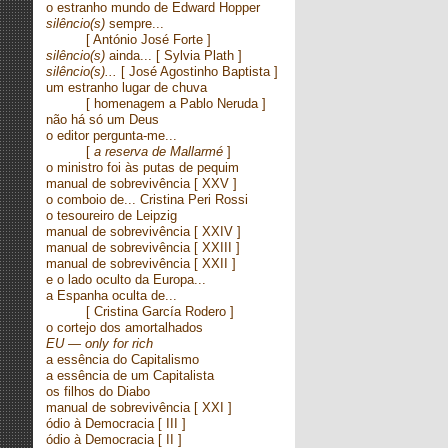
o estranho mundo de Edward Hopper
silêncio(s)
sempre...
[ António José Forte ]
silêncio(s)
ainda...
[ Sylvia Plath ]
silêncio(s)...
[ José Agostinho Baptista ]
um estranho lugar de chuva
[ homenagem a Pablo Neruda ]
não há só um Deus
o editor pergunta-me...
[
a reserva de Mallarmé
]
o ministro foi às putas de pequim
manual de sobrevivência
[ XXV ]
o comboio de... Cristina Peri Rossi
o tesoureiro de Leipzig
manual de sobrevivência
[ XXIV ]
manual de sobrevivência
[ XXIII ]
manual de sobrevivência
[ XXII ]
e o lado oculto da Europa...
a Espanha oculta de...
[
Cristina García Rodero ]
o cortejo dos amortalhados
EU — only for rich
a essência do Capitalismo
a essência de um Capitalista
os filhos do Diabo
manual de sobrevivência
[ XXI ]
ódio à Democracia
[ III ]
ódio à Democracia
[ II ]