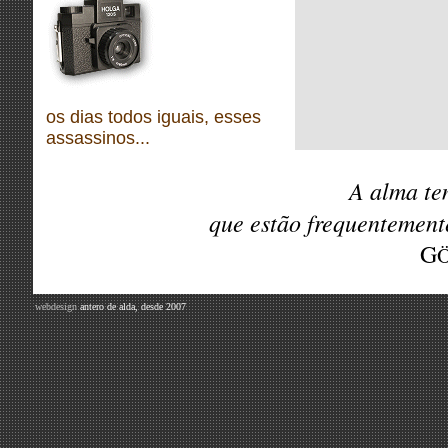
os dias todos iguais, esses
assassinos...
A alma te
que estão frequentemen
G
webdesign
antero de alda, desde 2007