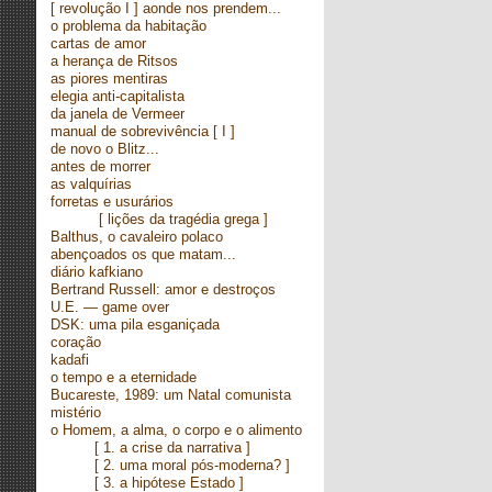
[ revolução I ] aonde nos prendem...
o problema da habitação
cartas de amor
a herança de Ritsos
as piores mentiras
elegia anti-capitalista
da janela de Vermeer
manual de sobrevivência
[ I ]
de novo o Blitz...
antes de morrer
as valquírias
forretas e usurários
[ lições da tragédia grega ]
Balthus, o cavaleiro polaco
abençoados os que matam...
diário kafkiano
Bertrand Russell: amor e destroços
U.E. — game over
DSK: uma pila esganiçada
coração
kadafi
o tempo e a eternidade
Bucareste, 1989: um Natal comunista
mistério
o Homem, a alma, o corpo e o alimento
[
1. a crise da narrativa
]
[
2. uma moral pós-moderna?
]
[
3. a hipótese Estado
]