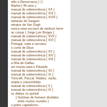
ódio à Democracia
[ I ]
Warhol
[ 85 anos ]
manual de sobrevivência
[ XX ]
manual de sobrevivência
[ XIX ]
manual de sobrevivência
[ XVIII ]
taitianas de Gauguin
retratos de Van Gogh
nunca serei escravo de nenhum terror
as coisas
[ Jorge Luis Borges ]
manual de sobrevivência
[ XVII ]
manual de sobrevivência
[ XVI ]
Portugal, noite e nevoeiro
o corno de Deus
manual de sobrevivência
[ XV ]
manual de sobrevivência
[ XIV ]
manual de sobrevivência
[ XIII ]
a filha de Galileu
um museu para o Eduardo
manual de sobrevivência
[ XII ]
manual de sobrevivência
[ XI ]
Torricelli, Pascal, Hobbes, razão,
utopia e claustrofobia
manual de sobrevivência
[ X ]
manual de sobrevivência
[ IX ]
os diabos no quintal
[ histórias de homens divididos
entre muitos mundos ]
o pobre capitalismo...