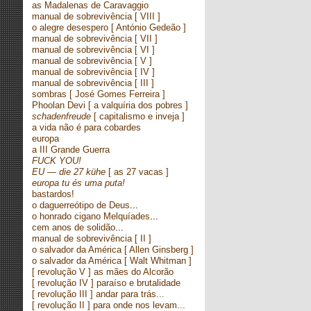
as Madalenas de Caravaggio
manual de sobrevivência
[ VIII ]
o alegre desespero
[ António Gedeão ]
manual de sobrevivência
[ VII ]
manual de sobrevivência
[ VI ]
manual de sobrevivência
[ V ]
manual de sobrevivência
[ IV ]
manual de sobrevivência
[ III ]
sombras
[ José Gomes Ferreira ]
Phoolan Devi
[ a valquíria dos pobres ]
schadenfreude
[ capitalismo e inveja ]
a vida não é para cobardes
europa
a III Grande Guerra
FUCK YOU!
EU — die 27 kühe
[ as 27 vacas ]
europa tu és uma puta!
bastardos!
o daguerreótipo de Deus
...
o honrado cigano Melquíades
...
cem anos de solidão
...
manual de sobrevivência
[ II ]
o salvador da América
[ Allen Ginsberg ]
o salvador da América
[ Walt Whitman ]
[ revolução V ] as mães do Alcorão
[ revolução IV ] paraíso e brutalidade
[ revolução III ] andar para trás...
[ revolução II ] para onde nos levam...