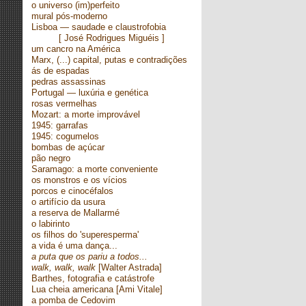
o universo (im)perfeito
mural pós-moderno
Lisboa — saudade e claustrofobia
[ José Rodrigues Miguéis ]
um cancro na América
Marx, (...) capital, putas e contradições
ás de espadas
pedras assassinas
Portugal — luxúria e genética
rosas vermelhas
Mozart: a morte improvável
1945: garrafas
1945: cogumelos
bombas de açúcar
pão negro
Saramago: a morte conveniente
os monstros e os vícios
porcos e cinocéfalos
o artifício da usura
a reserva de Mallarmé
o labirinto
os filhos do 'superesperma'
a vida é uma dança...
a puta que os pariu a todos...
walk, walk, walk
[Walter Astrada]
Barthes, fotografia e catástrofe
Lua cheia americana [Ami Vitale]
a pomba de Cedovim