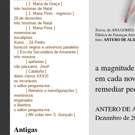
[
2. Maria da Graça ]
três histórias de Natal
[
1. Maria Pires - regresso ]
29 de dezembro
três histórias de Natal
[
1. Maria Pires ]
Noiva
, de ANA GOMES.
mnemónicas
Fábrica de Faianças Art
eucaliptais
foto:
ANTERO DE AL
Xutos
... Zé Pedro
buracos negros e universos paralelos
[
Escola Secundária de Amarante ]
três minutos...
[
epifanias
]
a magnitude 
são pássaros, José!
[
Cataluña
]
em cada nov
diário íntimo XXXVI
os incuráveis
remediar peq
o editor pergunta-me...
[
Retratos e transfigurações
]
mentirosos
enganados
o libertino
ANTERO DE 
o editor pergunta-me...
[
Mil vidas tem S. Gonçalo
]
Dezembro de 2
Antigas