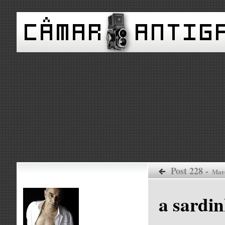
Post 228 -
Mar
a sardi