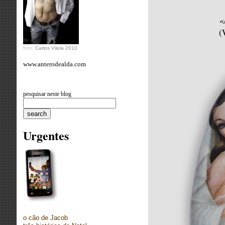
«
(
foto:
Carlos Vilela 2010
www.anterodealda.com
pesquisar neste blog
Urgentes
o cão de Jacob