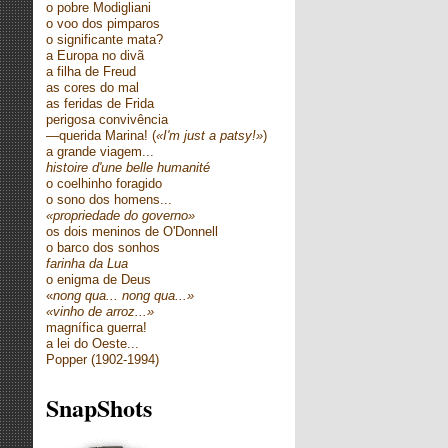
o pobre Modigliani
o voo dos pimparos
o significante mata?
a Europa no divã
a filha de Freud
as cores do mal
as feridas de Frida
perigosa convivência
—querida Marina! (
«I'm just a patsy!»
)
a grande viagem...
histoire d'une belle humanité
o coelhinho foragido
o sono dos homens...
«propriedade do governo»
os dois meninos de O'Donnell
o barco dos sonhos
farinha da Lua
o enigma de Deus
«
nong qua... nong qua...»
«vinho de arroz...»
magnífica guerra!
a lei do Oeste...
Popper (1902-1994)
SnapShots