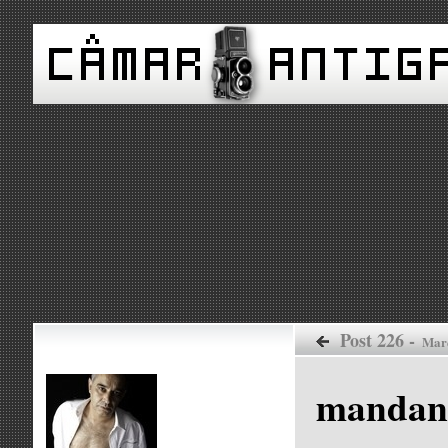
Post 226 -
Mar
mandant