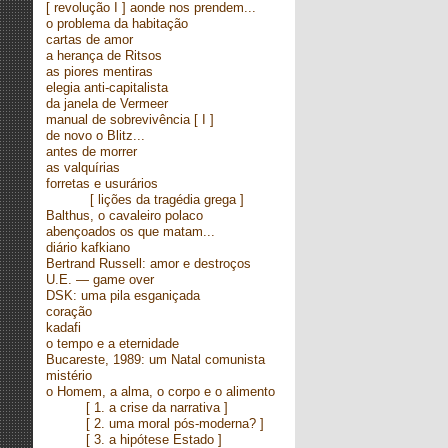
[ revolução I ] aonde nos prendem...
o problema da habitação
cartas de amor
a herança de Ritsos
as piores mentiras
elegia anti-capitalista
da janela de Vermeer
manual de sobrevivência
[ I ]
de novo o Blitz...
antes de morrer
as valquírias
forretas e usurários
[ lições da tragédia grega ]
Balthus, o cavaleiro polaco
abençoados os que matam...
diário kafkiano
Bertrand Russell: amor e destroços
U.E. — game over
DSK: uma pila esganiçada
coração
kadafi
o tempo e a eternidade
Bucareste, 1989: um Natal comunista
mistério
o Homem, a alma, o corpo e o alimento
[
1. a crise da narrativa
]
[
2. uma moral pós-moderna?
]
[
3. a hipótese Estado
]