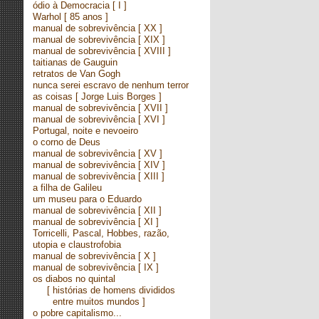
ódio à Democracia
[ I ]
Warhol
[ 85 anos ]
manual de sobrevivência
[ XX ]
manual de sobrevivência
[ XIX ]
manual de sobrevivência
[ XVIII ]
taitianas de Gauguin
retratos de Van Gogh
nunca serei escravo de nenhum terror
as coisas
[ Jorge Luis Borges ]
manual de sobrevivência
[ XVII ]
manual de sobrevivência
[ XVI ]
Portugal, noite e nevoeiro
o corno de Deus
manual de sobrevivência
[ XV ]
manual de sobrevivência
[ XIV ]
manual de sobrevivência
[ XIII ]
a filha de Galileu
um museu para o Eduardo
manual de sobrevivência
[ XII ]
manual de sobrevivência
[ XI ]
Torricelli, Pascal, Hobbes, razão,
utopia e claustrofobia
manual de sobrevivência
[ X ]
manual de sobrevivência
[ IX ]
os diabos no quintal
[ histórias de homens divididos
entre muitos mundos ]
o pobre capitalismo...