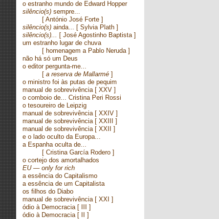
o estranho mundo de Edward Hopper
silêncio(s)
sempre...
[ António José Forte ]
silêncio(s)
ainda...
[ Sylvia Plath ]
silêncio(s)...
[ José Agostinho Baptista ]
um estranho lugar de chuva
[ homenagem a Pablo Neruda ]
não há só um Deus
o editor pergunta-me...
[
a reserva de Mallarmé
]
o ministro foi às putas de pequim
manual de sobrevivência
[ XXV ]
o comboio de... Cristina Peri Rossi
o tesoureiro de Leipzig
manual de sobrevivência
[ XXIV ]
manual de sobrevivência
[ XXIII ]
manual de sobrevivência
[ XXII ]
e o lado oculto da Europa...
a Espanha oculta de...
[
Cristina García Rodero ]
o cortejo dos amortalhados
EU — only for rich
a essência do Capitalismo
a essência de um Capitalista
os filhos do Diabo
manual de sobrevivência
[ XXI ]
ódio à Democracia
[ III ]
ódio à Democracia
[ II ]