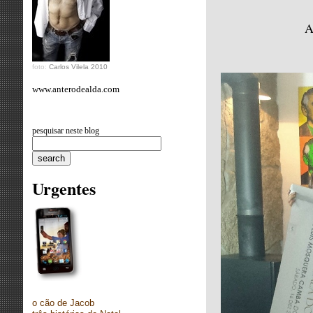
A
foto:
Carlos Vilela 2010
www.anterodealda.com
pesquisar neste blog
Urgentes
o cão de Jacob