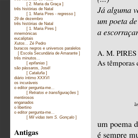
[
2. Maria da Graça ]
Já alguma ve
três histórias de Natal
[
1. Maria Pires - regresso ]
um poeta de
29 de dezembro
três histórias de Natal
[
1. Maria Pires ]
a escorraça
mnemónicas
eucaliptais
Xutos
... Zé Pedro
buracos negros e universos paralelos
A. M. PIRE
[
Escola Secundária de Amarante ]
três minutos...
As têmporas d
[
epifanias
]
são pássaros, José!
[
Cataluña
]
diário íntimo XXXVI
os incuráveis
o editor pergunta-me...
[
Retratos e transfigurações
]
mentirosos
enganados
à
o libertino
o editor pergunta-me...
[
Mil vidas tem S. Gonçalo
]
um poema d
Antigas
é sempre mu