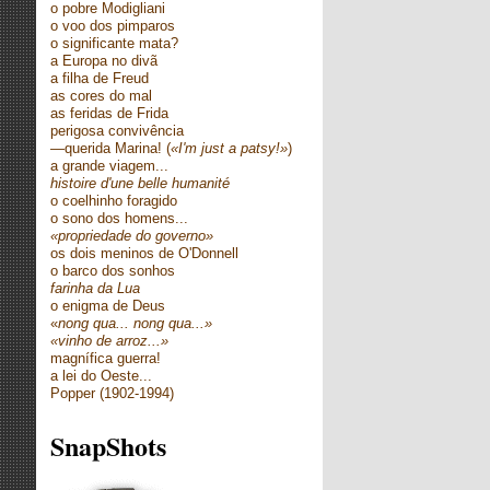
o pobre Modigliani
o voo dos pimparos
o significante mata?
a Europa no divã
a filha de Freud
as cores do mal
as feridas de Frida
perigosa convivência
—querida Marina! (
«I'm just a patsy!»
)
a grande viagem...
histoire d'une belle humanité
o coelhinho foragido
o sono dos homens...
«propriedade do governo»
os dois meninos de O'Donnell
o barco dos sonhos
farinha da Lua
o enigma de Deus
«
nong qua... nong qua...»
«vinho de arroz...»
magnífica guerra!
a lei do Oeste...
Popper (1902-1994)
SnapShots