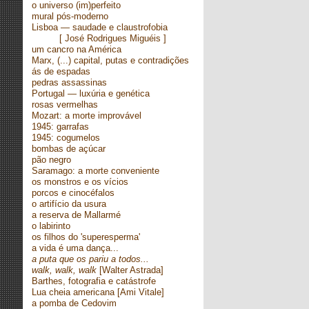
o universo (im)perfeito
mural pós-moderno
Lisboa — saudade e claustrofobia
[ José Rodrigues Miguéis ]
um cancro na América
Marx, (...) capital, putas e contradições
ás de espadas
pedras assassinas
Portugal — luxúria e genética
rosas vermelhas
Mozart: a morte improvável
1945: garrafas
1945: cogumelos
bombas de açúcar
pão negro
Saramago: a morte conveniente
os monstros e os vícios
porcos e cinocéfalos
o artifício da usura
a reserva de Mallarmé
o labirinto
os filhos do 'superesperma'
a vida é uma dança...
a puta que os pariu a todos...
walk, walk, walk
[Walter Astrada]
Barthes, fotografia e catástrofe
Lua cheia americana [Ami Vitale]
a pomba de Cedovim