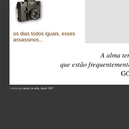
os dias todos iguais, esses
assassinos...
A alma te
que estão frequentemen
G
webdesign
antero de alda, desde 2007