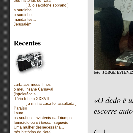
três histórias de Natal
[
3. o saxofone soprano ]
a sardinha
o sardinho
mandantes...
Jerusalém
Recentes
foto:
JORGE ESTEVE
carta aos meus filhos
o meu insane Carnaval
(in)tolerância
«O dedo é u
diário íntimo XXXVII
[
a minha casa foi assaltada ]
escorre auto
Paraíso
Laura
os soutiens invisíveis da Triumph
femicídio ou
o Homem seguinte
Uma mulher desnecessária...
(...)
três histórias de Natal