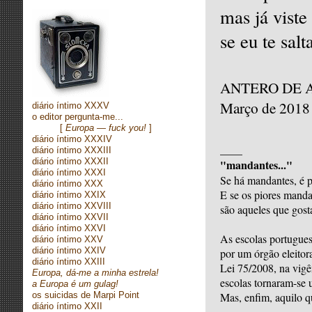
mas já viste
se eu te salt
ANTERO DE 
Março de 2018
diário íntimo XXXV
o editor pergunta-me...
[
Europa — fuck you!
]
diário íntimo XXXIV
____
diário íntimo XXXIII
diário íntimo XXXII
"mandantes..."
diário íntimo XXXI
Se há mandantes, é 
diário íntimo XXX
E se os piores mand
diário íntimo XXIX
diário íntimo XXVIII
são aqueles que gos
diário íntimo XXVII
diário íntimo XXVI
As escolas portugues
diário íntimo XXV
diário íntimo XXIV
por um órgão eleitor
diário íntimo XXIII
Lei 75/2008, na vig
Europa, dá-me a minha estrela!
escolas tornaram-se 
a Europa é um gulag!
os suicidas de Marpi Point
Mas, enfim, aquilo q
diário íntimo XXII