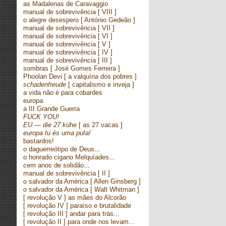
as Madalenas de Caravaggio
manual de sobrevivência
[ VIII ]
o alegre desespero
[ António Gedeão ]
manual de sobrevivência
[ VII ]
manual de sobrevivência
[ VI ]
manual de sobrevivência
[ V ]
manual de sobrevivência
[ IV ]
manual de sobrevivência
[ III ]
sombras
[ José Gomes Ferreira ]
Phoolan Devi
[ a valquíria dos pobres ]
schadenfreude
[ capitalismo e inveja ]
a vida não é para cobardes
europa
a III Grande Guerra
FUCK YOU!
EU — die 27 kühe
[ as 27 vacas ]
europa tu és uma puta!
bastardos!
o daguerreótipo de Deus
...
o honrado cigano Melquíades
...
cem anos de solidão
...
manual de sobrevivência
[ II ]
o salvador da América
[ Allen Ginsberg ]
o salvador da América
[ Walt Whitman ]
[ revolução V ] as mães do Alcorão
[ revolução IV ] paraíso e brutalidade
[ revolução III ] andar para trás...
[ revolução II ] para onde nos levam...