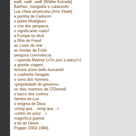
walk, walk, walk
[Walter Astrada]
Barthes, fotografia e catástrofe
Lua cheia americana [Ami Vitale]
a pomba de Cedovim
o pobre Modigliani
o voo dos pimparos
o significante mata?
a Europa no divã
a filha de Freud
as cores do mal
as feridas de Frida
perigosa convivência
—querida Marina! (
«I'm just a patsy!»
)
a grande viagem...
histoire d'une belle humanité
o coelhinho foragido
o sono dos homens...
«propriedade do governo»
os dois meninos de O'Donnell
o barco dos sonhos
farinha da Lua
o enigma de Deus
«
nong qua... nong qua...»
«vinho de arroz...»
magnífica guerra!
a lei do Oeste...
Popper (1902-1994)