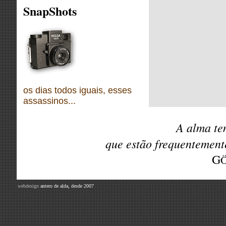
SnapShots
os dias todos iguais, esses
assassinos...
A alma te
que estão frequentemen
G
webdesign
antero de alda, desde 2007