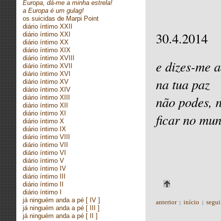
Europa, dá-me a minha estrela!
a Europa é um gulag!
os suicidas de Marpi Point
diário íntimo XXII
30.4.2014
diário íntimo XXI
diário íntimo XX
diário íntimo XIX
diário íntimo XVIII
e dizes-me 
diário íntimo XVII
diário íntimo XVI
na tua paz
diário íntimo XV
diário íntimo XIV
não podes, 
diário íntimo XIII
diário íntimo XII
diário íntimo XI
ficar no mu
diário íntimo X
diário íntimo IX
diário íntimo VIII
diário íntimo VII
diário íntimo VI
diário íntimo V
diário íntimo IV
diário íntimo III
diário íntimo II
diário íntimo I
já ninguém anda a pé
[ IV ]
anterior
início
segui
|
|
já ninguém anda a pé
[ III ]
já ninguém anda a pé
[ II ]