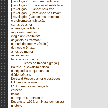
[ revolução V ] as mães do Alcorão
[ revolução IV ] paraíso e brutalidade
[ revolução III ] andar para trás...
[ revolução II ] para onde nos levam...
[ revolução I ] aonde nos prendem...
o problema da habitação
cartas de amor
a herança de Ritsos
as piores mentiras
elegia anti-capitalista
da janela de Vermeer
manual de sobrevivência
[ I ]
de novo o Blitz...
antes de morrer
as valquírias
forretas e usurários
[ lições da tragédia grega ]
Balthus, o cavaleiro polaco
abençoados os que matam...
diário kafkiano
Bertrand Russell: amor e destroços
U.E. — game over
DSK: uma pila esganiçada
coração
kadafi
o tempo e a eternidade
Bucareste, 1989: um Natal comunista
mistério