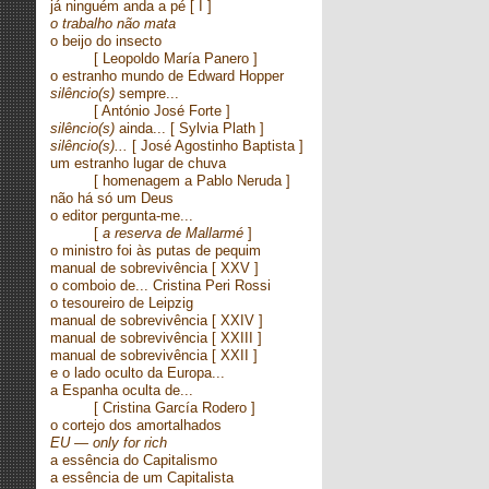
já ninguém anda a pé
[ I ]
o trabalho não mata
o beijo do insecto
[ Leopoldo María Panero ]
o estranho mundo de Edward Hopper
silêncio(s)
sempre...
[ António José Forte ]
silêncio(s)
ainda...
[ Sylvia Plath ]
silêncio(s)...
[ José Agostinho Baptista ]
um estranho lugar de chuva
[ homenagem a Pablo Neruda ]
não há só um Deus
o editor pergunta-me...
[
a reserva de Mallarmé
]
o ministro foi às putas de pequim
manual de sobrevivência
[ XXV ]
o comboio de... Cristina Peri Rossi
o tesoureiro de Leipzig
manual de sobrevivência
[ XXIV ]
manual de sobrevivência
[ XXIII ]
manual de sobrevivência
[ XXII ]
e o lado oculto da Europa...
a Espanha oculta de...
[
Cristina García Rodero ]
o cortejo dos amortalhados
EU — only for rich
a essência do Capitalismo
a essência de um Capitalista