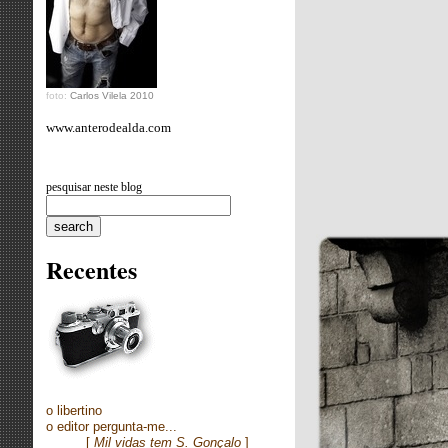
foto:
Carlos Vilela 2010
www.anterodealda.com
pesquisar neste blog
R
ecentes
o libertino
o editor pergunta-me...
[
Mil vidas tem S. Gonçalo
]