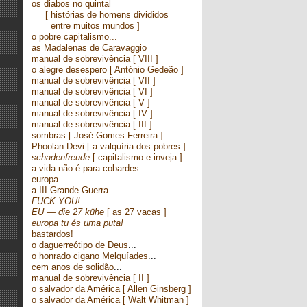
os diabos no quintal
[ histórias de homens divididos
entre muitos mundos ]
o pobre capitalismo...
as Madalenas de Caravaggio
manual de sobrevivência
[ VIII ]
o alegre desespero
[ António Gedeão ]
manual de sobrevivência
[ VII ]
manual de sobrevivência
[ VI ]
manual de sobrevivência
[ V ]
manual de sobrevivência
[ IV ]
manual de sobrevivência
[ III ]
sombras
[ José Gomes Ferreira ]
Phoolan Devi
[ a valquíria dos pobres ]
schadenfreude
[ capitalismo e inveja ]
a vida não é para cobardes
europa
a III Grande Guerra
FUCK YOU!
EU — die 27 kühe
[ as 27 vacas ]
europa tu és uma puta!
bastardos!
o daguerreótipo de Deus
...
o honrado cigano Melquíades
...
cem anos de solidão
...
manual de sobrevivência
[ II ]
o salvador da América
[ Allen Ginsberg ]
o salvador da América
[ Walt Whitman ]