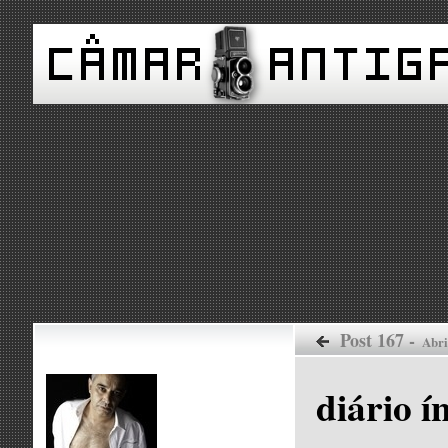
Post 167 -
Abri
diário í