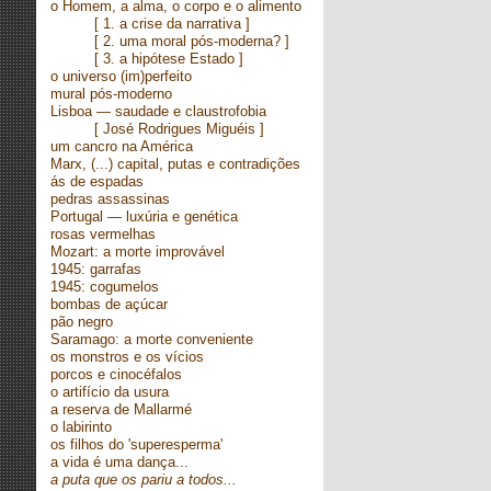
o Homem, a alma, o corpo e o alimento
[
1. a crise da narrativa
]
[
2. uma moral pós-moderna?
]
[
3. a hipótese Estado
]
o universo (im)perfeito
mural pós-moderno
Lisboa — saudade e claustrofobia
[ José Rodrigues Miguéis ]
um cancro na América
Marx, (...) capital, putas e contradições
ás de espadas
pedras assassinas
Portugal — luxúria e genética
rosas vermelhas
Mozart: a morte improvável
1945: garrafas
1945: cogumelos
bombas de açúcar
pão negro
Saramago: a morte conveniente
os monstros e os vícios
porcos e cinocéfalos
o artifício da usura
a reserva de Mallarmé
o labirinto
os filhos do 'superesperma'
a vida é uma dança...
a puta que os pariu a todos...