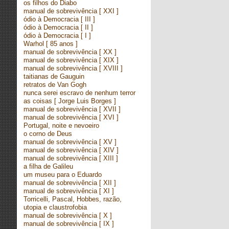
os filhos do Diabo
manual de sobrevivência
[ XXI ]
ódio à Democracia
[ III ]
ódio à Democracia
[ II ]
ódio à Democracia
[ I ]
Warhol
[ 85 anos ]
manual de sobrevivência
[ XX ]
manual de sobrevivência
[ XIX ]
manual de sobrevivência
[ XVIII ]
taitianas de Gauguin
retratos de Van Gogh
nunca serei escravo de nenhum terror
as coisas
[ Jorge Luis Borges ]
manual de sobrevivência
[ XVII ]
manual de sobrevivência
[ XVI ]
Portugal, noite e nevoeiro
o corno de Deus
manual de sobrevivência
[ XV ]
manual de sobrevivência
[ XIV ]
manual de sobrevivência
[ XIII ]
a filha de Galileu
um museu para o Eduardo
manual de sobrevivência
[ XII ]
manual de sobrevivência
[ XI ]
Torricelli, Pascal, Hobbes, razão,
utopia e claustrofobia
manual de sobrevivência
[ X ]
manual de sobrevivência
[ IX ]