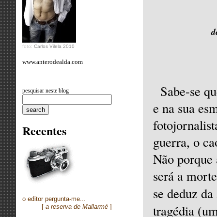
d
foto:
Carlos Vilela 2010
www.anterodealda.com
Sabe-se qu
pesquisar neste blog
e na sua es
fotojornalis
Recentes
guerra, o ca
Não porque 
será a morte
se deduz da
o editor pergunta-me...
tragédia (u
[
a reserva de Mallarmé
]