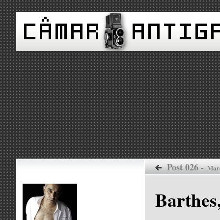
Post 026 -
Mar
Barthes,