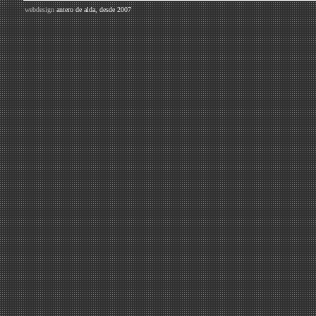
webdesign
antero de alda,
desde 2007