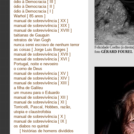
ódio à Democracia
[ III ]
ódio à Democracia
[ II ]
ódio à Democracia
[ I ]
Warhol
[ 85 anos ]
manual de sobrevivência
[ XX ]
manual de sobrevivência
[ XIX ]
manual de sobrevivência
[ XVIII ]
taitianas de Gauguin
retratos de Van Gogh
nunca serei escravo de nenhum terror
Felicidade Coelho (à direit
as coisas
[ Jorge Luis Borges ]
foto
GÉRARD FOUREL
manual de sobrevivência
[ XVII ]
manual de sobrevivência
[ XVI ]
Portugal, noite e nevoeiro
o corno de Deus
manual de sobrevivência
[ XV ]
manual de sobrevivência
[ XIV ]
manual de sobrevivência
[ XIII ]
a filha de Galileu
um museu para o Eduardo
manual de sobrevivência
[ XII ]
manual de sobrevivência
[ XI ]
Torricelli, Pascal, Hobbes, razão,
utopia e claustrofobia
manual de sobrevivência
[ X ]
manual de sobrevivência
[ IX ]
os diabos no quintal
[ histórias de homens divididos