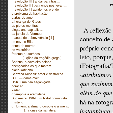
[ revolução III ] andar para trás...
r
[ revolução II ] para onde nos levam...
[ revolução I ] aonde nos prendem...
o problema da habitação
cartas de amor
a herança de Ritsos
as piores mentiras
A reflexão
elegia anti-capitalista
da janela de Vermeer
conceito de 
manual de sobrevivência
[ I ]
de novo o Blitz...
próprio con
antes de morrer
as valquírias
forretas e usurários
Isto, porque
[ lições da tragédia grega ]
Balthus, o cavaleiro polaco
(Fotografia
abençoados os que matam...
diário kafkiano
«atribuímos 
Bertrand Russell: amor e destroços
U.E. — game over
que realment
DSK: uma pila esganiçada
coração
além do que 
kadafi
o tempo e a eternidade
Bucareste, 1989: um Natal comunista
há na fotogr
mistério
o Homem, a alma, o corpo e o alimento
instantânea 
[
1. a crise da narrativa
]