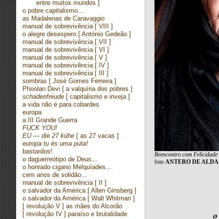
entre muitos mundos ]
o pobre capitalismo...
as Madalenas de Caravaggio
manual de sobrevivência
[ VIII ]
o alegre desespero
[ António Gedeão ]
manual de sobrevivência
[ VII ]
manual de sobrevivência
[ VI ]
manual de sobrevivência
[ V ]
manual de sobrevivência
[ IV ]
manual de sobrevivência
[ III ]
sombras
[ José Gomes Ferreira ]
Phoolan Devi
[ a valquíria dos pobres ]
schadenfreude
[ capitalismo e inveja ]
a vida não é para cobardes
europa
a III Grande Guerra
FUCK YOU!
EU — die 27 kühe
[ as 27 vacas ]
europa tu és uma puta!
bastardos!
Reencontro com Felicidade
o daguerreótipo de Deus
...
foto
ANTERO DE ALDA
o honrado cigano Melquíades
...
cem anos de solidão
...
manual de sobrevivência
[ II ]
o salvador da América
[ Allen Ginsberg ]
o salvador da América
[ Walt Whitman ]
[ revolução V ] as mães do Alcorão
o
[ revolução IV ] paraíso e brutalidade