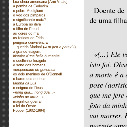
Lua cheia americana [Ami Vitale]
a pomba de Cedovim
Doente de 
o pobre Modigliani
o voo dos pimparos
de uma filh
o significante mata?
a Europa no divã
a filha de Freud
as cores do mal
as feridas de Frida
perigosa convivência
—querida Marina! (
«I'm just a patsy!»
)
«(...) Ele 
a grande viagem...
histoire d'une belle humanité
o coelhinho foragido
isto foi. Ob
o sono dos homens...
«propriedade do governo»
a morte é a
os dois meninos de O'Donnell
o barco dos sonhos
pose (aorist
farinha da Lua
o enigma de Deus
que me fere 
«
nong qua... nong qua...»
«vinho de arroz...»
magnífica guerra!
foto da min
a lei do Oeste...
Popper (1902-1994)
vai morrer. 
perante uma 