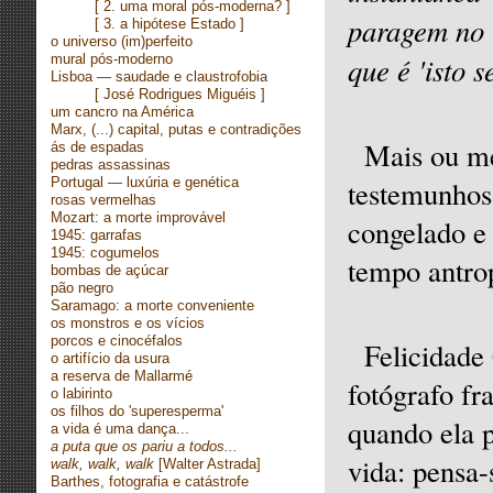
[
2. uma moral pós-moderna?
]
paragem no 
[
3. a hipótese Estado
]
o universo (im)perfeito
que é 'isto se
mural pós-moderno
Lisboa — saudade e claustrofobia
[ José Rodrigues Miguéis ]
um cancro na América
Marx, (...) capital, putas e contradições
Mais ou me
ás de espadas
pedras assassinas
Portugal — luxúria e genética
testemunhos
rosas vermelhas
Mozart: a morte improvável
congelado e 
1945: garrafas
1945: cogumelos
tempo antrop
bombas de açúcar
pão negro
Saramago: a morte conveniente
os monstros e os vícios
porcos e cinocéfalos
Felicidade
o artifício da usura
a reserva de Mallarmé
fotógrafo fr
o labirinto
os filhos do 'superesperma'
quando ela p
a vida é uma dança...
a puta que os pariu a todos...
vida: pensa-
walk, walk, walk
[Walter Astrada]
Barthes, fotografia e catástrofe