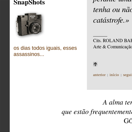
SnapShots
tenha ou não
catástrofe.»
______
Cits. ROLAND BAR
Arte & Comunicação
os dias todos iguais, esses
assassinos...
anterior
início
segui
|
|
A alma te
que estão frequentemen
G