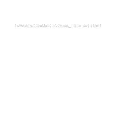
[
www.anterodealda.com/poemas_interminaveis.htm ]