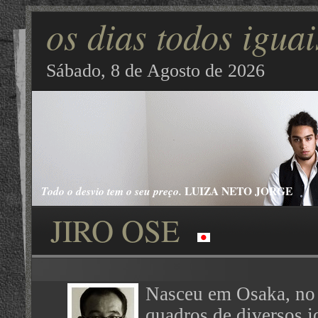
os dias todos iguai
Sábado, 8 de Agosto de 2026
Todo o desvio tem o seu preço.
LUIZA NETO JORGE
J
O
IRO
SE
Nasceu em Osaka, no 
quadros de diversos j