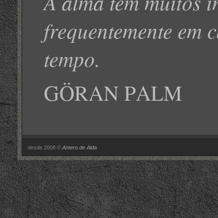
A alma tem muitos i
frequentemente em 
tempo.
G
P
ÖRAN
ALM
desde 2008 ©
Antero de Alda